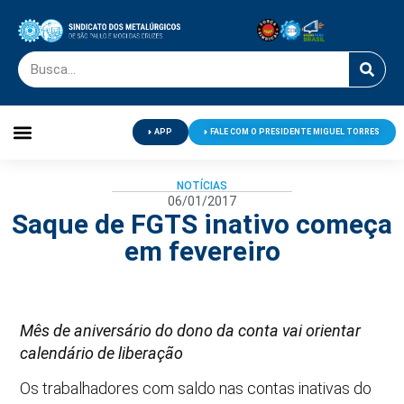
APP
FALE COM O PRESIDENTE MIGUEL TORRES
Palavra do Presidente
Jornal O Metalúrgico
Clube de Campo
Centro de Lazer
NOTÍCIAS
06/01/2017
Saque de FGTS inativo começa
em fevereiro
Mês de aniversário do dono da conta vai orientar
calendário de liberação
Os trabalhadores com saldo nas contas inativas do