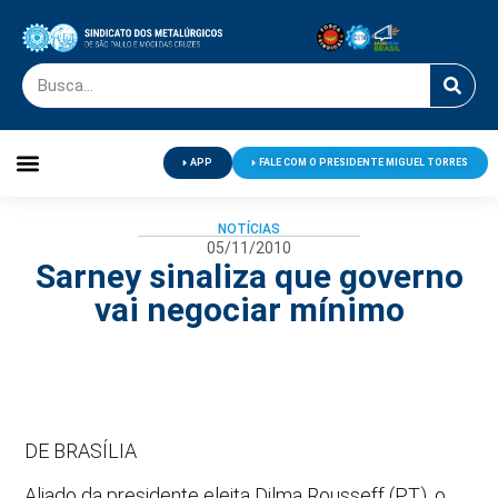
APP
FALE COM O PRESIDENTE MIGUEL TORRES
Palavra do Presidente
Jornal O Metalúrgico
Clube de Campo
Centro de Lazer
NOTÍCIAS
05/11/2010
Sarney sinaliza que governo
vai negociar mínimo
DE BRASÍLIA
Aliado da presidente eleita Dilma Rousseff (PT), o