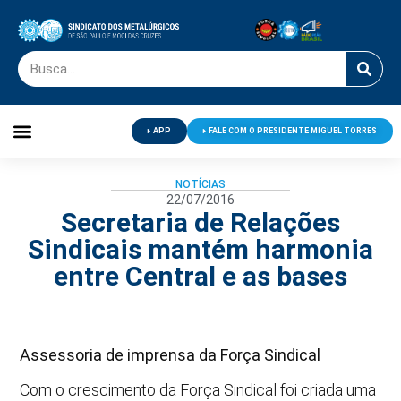
APP
FALE COM O PRESIDENTE MIGUEL TORRES
Palavra do Presidente
Jornal O Metalúrgico
Clube de Campo
Centro de Lazer
NOTÍCIAS
22/07/2016
Secretaria de Relações
Sindicais mantém harmonia
entre Central e as bases
Assessoria de imprensa da Força Sindical
Com o crescimento da Força Sindical foi criada uma