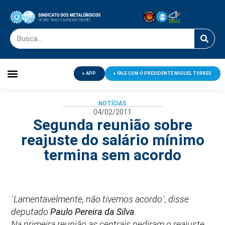
APP
FALE COM O PRESIDENTE MIGUEL TORRES
Palavra do Presidente
Jornal O Metalúrgico
Clube de Campo
Centro de Lazer
NOTÍCIAS
04/02/2011
Segunda reunião sobre
reajuste do salário mínimo
termina sem acordo
´Lamentavelmente, não tivemos acordo´, disse
deputado
Paulo Pereira da Silva
.
Na primeira reunião as centrais pediram o reajuste