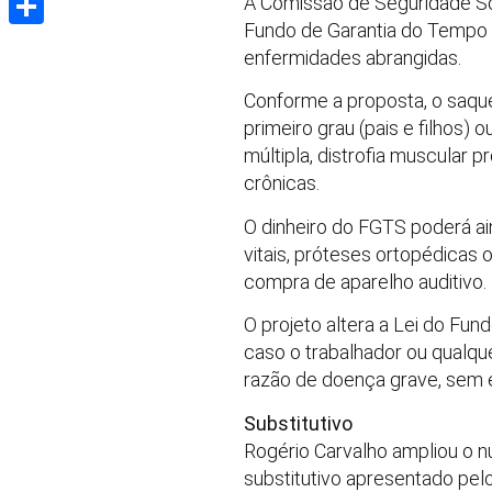
A Comissão de Seguridade Soc
Fundo de Garantia do Tempo d
Share
enfermidades abrangidas.
Conforme a proposta, o saque
primeiro grau (pais e filhos)
múltipla, distrofia muscular p
crônicas.
O dinheiro do FGTS poderá ai
vitais, próteses ortopédicas 
compra de aparelho auditivo.
O projeto altera a Lei do Fu
caso o trabalhador ou qualqu
razão de doença grave, sem es
Substitutivo
Rogério Carvalho ampliou o 
substitutivo apresentado pel