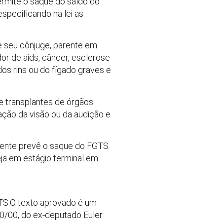
ermite o saque do saldo do
specificando na lei as
e seu cônjuge, parente em
dor de aids, câncer, esclerose
 dos rins ou do fígado graves e
e transplantes de órgãos
ação da visão ou da audição e
lmente prevê o saque do FGTS
eja em estágio terminal em
GTS.O texto aprovado é um
10/00, do ex-deputado Euler