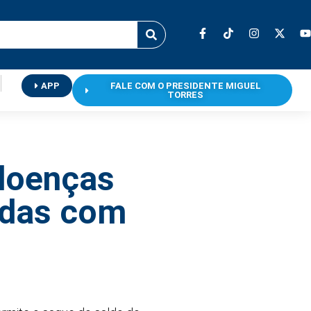
APP
FALE COM O PRESIDENTE MIGUEL
TORRES
 doenças
adas com