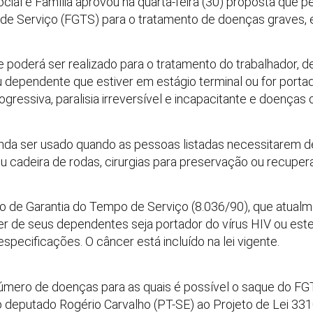
ial e Família aprovou na quarta-feira (30) proposta que p
e Serviço (FGTS) para o tratamento de doenças graves, e
 poderá ser realizado para o tratamento do trabalhador, d
 ou dependente que estiver em estágio terminal ou for porta
rogressiva, paralisia irreversível e incapacitante e doenças
nda ser usado quando as pessoas listadas necessitarem d
ou cadeira de rodas, cirurgias para preservação ou recuper
ndo de Garantia do Tempo de Serviço (8.036/90), que atua
er de seus dependentes seja portador do vírus HIV ou est
pecificações. O câncer está incluído na lei vigente.
número de doenças para as quais é possível o saque do F
o deputado Rogério Carvalho (PT-SE) ao Projeto de Lei 33