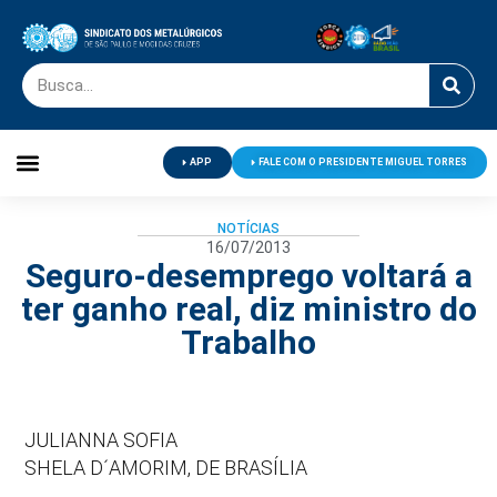
APP
FALE COM O PRESIDENTE MIGUEL TORRES
Palavra do Presidente
Jornal O Metalúrgico
Clube de Campo
Centro de Lazer
NOTÍCIAS
16/07/2013
Seguro-desemprego voltará a
ter ganho real, diz ministro do
Trabalho
JULIANNA SOFIA
SHELA D´AMORIM, DE BRASÍLIA