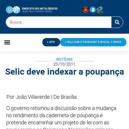
APP
FALE COM O PRESIDENTE MIGUEL TORRES
Palavra do Presidente
Jornal O Metalúrgico
Clube de Campo
Centro de Lazer
NOTÍCIAS
25/10/2011
Selic deve indexar a poupança
Por João Villaverde | De Brasília
O governo retomou a discussão sobre a mudança
no rendimento da caderneta de poupança e
pretende encaminhar um projeto de lei com as