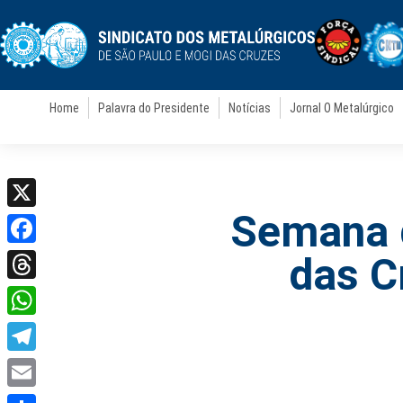
Home
Palavra do Presidente
Notícias
Jornal O Metalúrgico
Semana 
X
Facebook
das C
Threads
WhatsApp
Telegram
Email