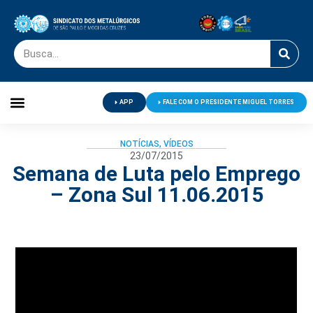
APP
FALE COM O PRESIDENTE MIGUEL TORRES
Palavra do Presidente
Jornal O Metalúrgico
Clube de Campo
Centro de Lazer
NOTÍCIAS
,
VÍDEOS
23/07/2015
Semana de Luta pelo Emprego
– Zona Sul 11.06.2015