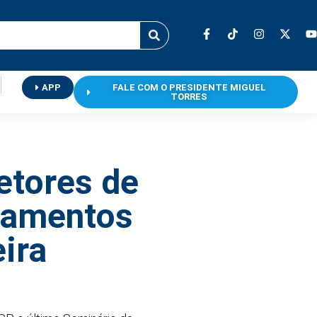
APP
FALE COM O PRESIDENTE MIGUEL
TORRES
etores de
pamentos
eira