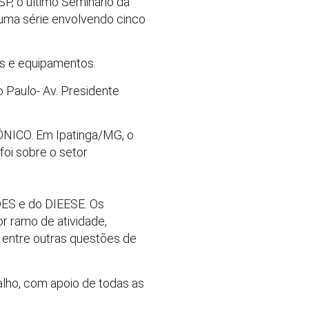
SP, o último Seminário da
uma série envolvendo cinco
s e equipamentos.
 Paulo- Av. Presidente
ÔNICO. Em Ipatinga/MG, o
oi sobre o setor
DES e do DIEESE. Os
r ramo de atividade,
, entre outras questões de
alho, com apoio de todas as