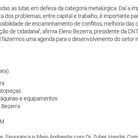
as as lutas em defesa da categoria metalúrgica. Daí a i
a dos problemas, entre capital e trabalho, é importante par
ossibilidade de encaminhamento de conflitos, melhoria das 
oção de cidadania”, afirma Eleno Bezerra, presidente da CN
il fazermos uma agenda para o desenvolvimento do setor m
ira)
ra
autopeças
máquinas e equipamentos
 Bezerra
TM
e, Segurança e Meio Ambiente com Dr. Zuher Handar, Cons