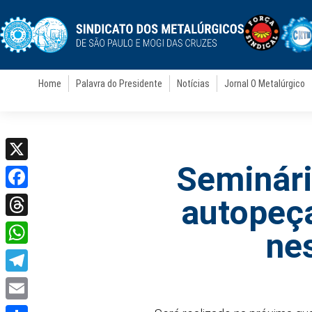
Home
Palavra do Presidente
Notícias
Jornal O Metalúrgico
Seminári
X
Facebook
autopeç
Threads
nes
WhatsApp
Telegram
Email