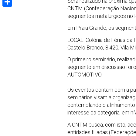
Será realizado na próxima qua
CNTM (Confederação Nacional
Share
segmentos metalúrgicos no P
Em Praia Grande, os segment
LOCAL: Colônia de Férias da
Castelo Branco, 8.420, Vila Mi
O primeiro seminário, reali
segmento em discussão foi o
AUTOMOTIVO.
Os eventos contam com a par
seminários visam a organizaç
contemplando o alinhamento da
interesse da categoria, em nív
A CNTM busca, com isto, acel
entidades filiadas (Federaçõe