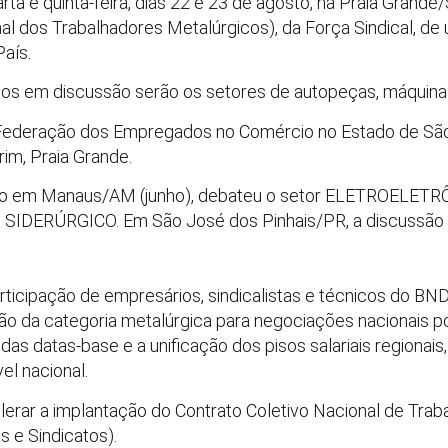
rta e quinta-feira, dias 22 e 23 de agosto, na Praia Grande/
 dos Trabalhadores Metalúrgicos), da Força Sindical, de 
aís.
os em discussão serão os setores de autopeças, máquina
 Federação dos Empregados no Comércio no Estado de São
rim, Praia Grande.
zado em Manaus/AM (junho), debateu o setor ELETROELETR
 SIDERÚRGICO. Em São José dos Pinhais/PR, a discussão f
ticipação de empresários, sindicalistas e técnicos do BN
ão da categoria metalúrgica para negociações nacionais po
s datas-base e a unificação dos pisos salariais regionais
el nacional.
erar a implantação do Contrato Coletivo Nacional de Trab
s e Sindicatos).