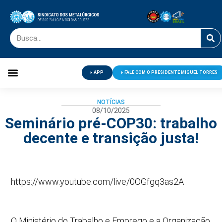
APP
FALE COM O PRESIDENTE MIGUEL TORRES
Palavra do Presidente
Jornal O Metalúrgico
Clube de Campo
Centro de Lazer
NOTÍCIAS
08/10/2025
Seminário pré-COP30: trabalho
decente e transição justa!
https://www.youtube.com/live/0OGfgq3as2A
O Ministério do Trabalho e Emprego e a Organização