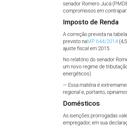
senador Romero Jucá (PMDB-R
compromissos em contrapart
Imposto de Renda
A correção prevista na tabel
previsto na
MP 644/2014
(4,
ajuste fiscal em 2015.
No relatório do senador Rome
um novo regime de tributação 
energéticos).
— Essa matéria é extremamen
regional e, portanto, opinamo
Domésticos
As isenções prorrogadas vale
empregador, em sua declaraç