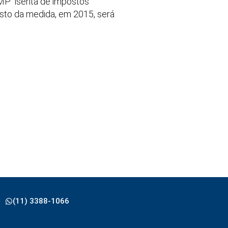
a MP isenta de impostos
usto da medida, em 2015, será
(11) 3388-1066