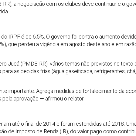
R), a negociação com os clubes deve continuar e o gove
ida.
a do IRPF é de 6,5%. O governo foi contra o aumento devid
5%), que perdeu a vigência em agosto deste ano e em razã
ro Jucá (PMDB-RR), vários temas não previstos no texto o
para as bebidas frias (água gaseificada, refrigerantes, chá
te importante. Agrega medidas de fortalecimento da econ
s pela aprovação — afirmou o relator.
riam até o final de 2014 e foram estendidas até 2018. Uma
ão de Imposto de Renda (IR), do valor pago como contribu