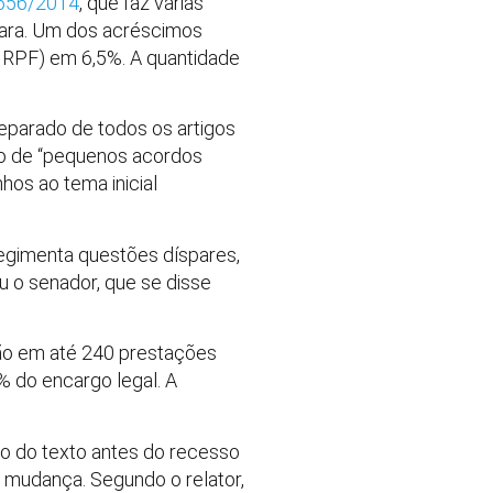
 656/2014
, que faz várias
âmara. Um dos acréscimos
(IRPF) em 6,5%. A quantidade
eparado de todos os artigos
nto de “pequenos acordos
hos ao tema inicial
egimenta questões díspares,
u o senador, que se disse
ião em até 240 prestações
 do encargo legal. A
ão do texto antes do recesso
 mudança. Segundo o relator,