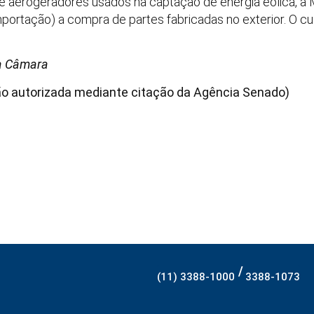
 de aerogeradores usados na captação de energia eólica, 
mportação) a compra de partes fabricadas no exterior. O c
a Câmara
o autorizada mediante citação da Agência Senado)
/
(11) 3388-1000
3388-1073