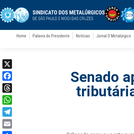
Home
Palavra do Presidente
Notícias
Jornal O Metalúrgico
Senado ap
X
Facebook
tributári
Threads
WhatsApp
Telegram
Email