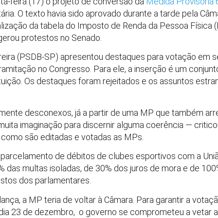
a-feira (17) o projeto de conversão da
Medida Provisória
tária. O texto havia sido aprovado durante a tarde pela C
ualização da tabela do Imposto de Renda da Pessoa Física 
gerou protestos no Senado.
reira (PSDB-SP) apresentou destaques para votação em s
 tramitação no Congresso. Para ele, a inserção é um conju
tituição. Os destaques foram rejeitados e os assuntos estran
ente desconexos, já a partir de uma MP que também arr
muita imaginação para discernir alguma coerência — critico
 como são editadas e votadas as MPs.
o parcelamento de débitos de clubes esportivos com a Un
 das multas isoladas, de 30% dos juros de mora e de 100%
stos dos parlamentares.
ança, a MP teria de voltar à Câmara. Para garantir a votaç
dia 23 de dezembro, o governo se comprometeu a vetar a