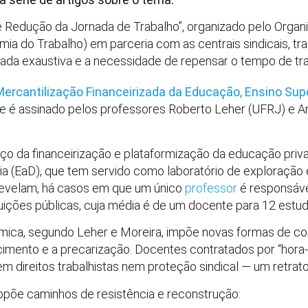
e Redução da Jornada de Trabalho”, organizado pelo Organ
ia do Trabalho) em parceria com as centrais sindicais, tra
ada exaustiva e a necessidade de repensar o tempo de trab
Mercantilização Financeirizada da Educação, Ensino Supe
e é assinado pelos professores Roberto Leher (UFRJ) e A
ço da financeirização e plataformização da educação priv
ia (EaD), que tem servido como laboratório de exploração
 revelam, há casos em que um único
professor
é responsável
uições públicas, cuja média é de um docente para 12 estud
tmica, segundo Leher e Moreira, impõe novas formas de con
ecimento e a precarização. Docentes contratados por “hora
 direitos trabalhistas nem proteção sindical — um retrato
ropõe caminhos de resistência e reconstrução: