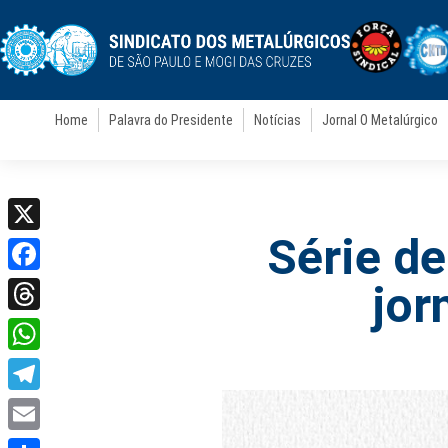
Home
Palavra do Presidente
Notícias
Jornal O Metalúrgico
Série de
X
Facebook
jor
Threads
WhatsApp
Telegram
Email