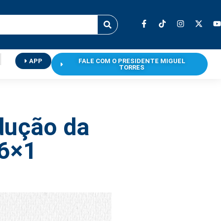
APP
FALE COM O PRESIDENTE MIGUEL
TORRES
edução da
 6×1