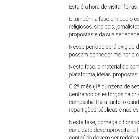
Esta é a hora de visitar feiras
É também a fase em que o can
religiosos, sindicais, jornali
propostas e da sua seriedade
Nesse período será exigido d
possam conhecer melhor o ca
Nesta fase, o material de ca
plataforma, ideias, propostas
O
2º mês
(1ª quinzena de set
centrando os esforços na cria
campanha. Para tanto, o candid
repartições públicas e nas es
Nesta fase, começa o horário 
candidato deve aproveitar o h
conteúdo devem ser redobrado