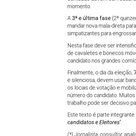
momento.
A
3ª e última fase
(2ª quinze
mandar nova mala-direta para
simpatizantes para engrossar 
Nesta fase deve ser intensifi
de cavaletes e bonecos móve
candidato nos grandes comíci
Finalmente, o dia da eleição,
e silenciosa, devem usar band
os locais de votação e mobili
número do candidato. Muitos 
trabalho pode ser decisivo pa
Este texto é parte integrante 
candidatos e Eleitores
”.
(*) Jornalista, consultor, ana