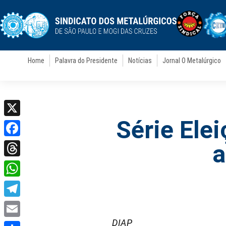
Home
Palavra do Presidente
Notícias
Jornal O Metalúrgico
Série Ele
X
Facebook
a
Threads
WhatsApp
Telegram
DIAP
Email