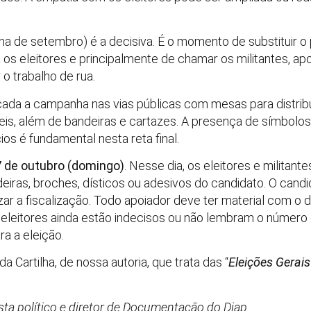
na de setembro) é a decisiva. É o momento de substituir o 
 os eleitores e principalmente de chamar os militantes, ap
o trabalho de rua.
cada a campanha nas vias públicas com mesas para distribui
is, além de bandeiras e cartazes. A presença de símbolo
os é fundamental nesta reta final.
7 de outubro (domingo)
. Nesse dia, os eleitores e militant
eiras, broches, dísticos ou adesivos do candidato. O candid
zar a fiscalização. Todo apoiador deve ter material com o 
eleitores ainda estão indecisos ou não lembram o número 
ra a eleição.
da Cartilha, de nossa autoria, que trata das “
Eleições Gerais
lista político e diretor de Documentação do Diap