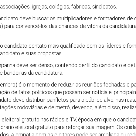
, associações, igrejas, colégios, fábricas, sindicatos.
didato deve buscar os multiplicadores e formadores de op
stas) para convencê-los das chances de vitória da candidatura
.
o candidato contato mais qualificado com os líderes e for
ndidato e suas propostas.
mpanha deve ser denso, contendo perfil do candidato e d
 e bandeiras da candidatura.
embro) é o momento de reduzir as reuniões fechadas e part
ção de fatos políticos que possam ser notícia e, principa
ato deve distribuir panfletos para o público alvo, nas ruas, 
tações rodoviárias e de metrô, devendo, além disso, realiza
eleitoral gratuito nas rádios e TV, época em que o candida
orário eleitoral gratuito para reforçar sua imagem. Os cui
s. A empatia com os eleitores pode ser ampliada ou redu