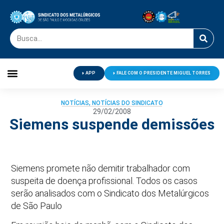
APP
FALE COM O PRESIDENTE MIGUEL TORRES
Palavra do Presidente
Jornal O Metalúrgico
Clube de Campo
Centro de Lazer
NOTÍCIAS
,
NOTÍCIAS DO SINDICATO
29/02/2008
Siemens suspende demissões
Siemens promete não demitir trabalhador com
suspeita de doença profissional. Todos os casos
serão analisados com o Sindicato dos Metalúrgicos
de São Paulo