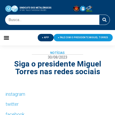
APP
FALE COM O PRESIDENTE MIGUEL TORRES
Palavra do Presidente
Jornal O Metalúrgico
Clube de Campo
Centro de Lazer
NOTÍCIAS
30/08/2023
Siga o presidente Miguel
Torres nas redes sociais
instagram
twitter
facebook