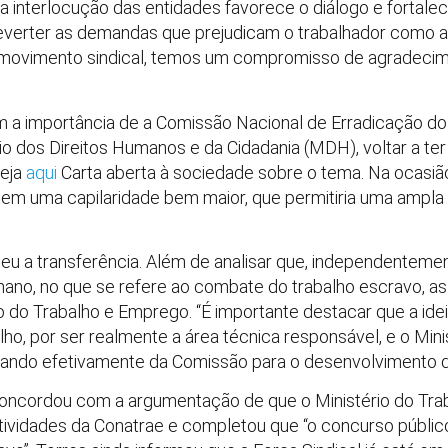
a interlocução das entidades favorece o diálogo e fortale
everter as demandas que prejudicam o trabalhador como a 
ovimento sindical, temos um compromisso de agradecimen
m a importância de a Comissão Nacional de Erradicação do
io dos Direitos Humanos e da Cidadania (MDH), voltar a ter
Veja
aqui
Carta aberta à sociedade sobre o tema. Na ocasião
 tem uma capilaridade bem maior, que permitiria uma ampl
eu a transferência. Além de analisar que, independentemen
mano, no que se refere ao combate do trabalho escravo, a
o do Trabalho e Emprego. “É importante destacar que a ide
lho, por ser realmente a área técnica responsável, e o Min
ipando efetivamente da Comissão para o desenvolvimento d
concordou com a argumentação de que o Ministério do Tr
tividades da Conatrae e completou que “o concurso público