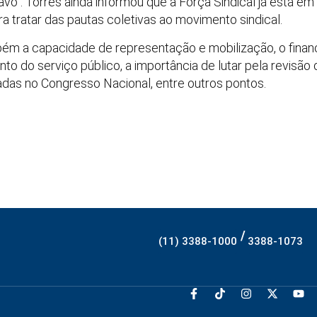
vo”. Torres ainda informou que a Força Sindical já está em
ra tratar das pautas coletivas ao movimento sindical.
bém a capacidade de representação e mobilização, o finan
uanto do serviço público, a importância de lutar pela revisão 
adas no Congresso Nacional, entre outros pontos.
/
(11) 3388-1000
3388-1073