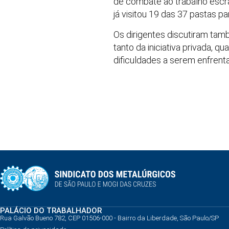
de combate ao trabalho escra
já visitou 19 das 37 pastas pa
Os dirigentes discutiram tam
tanto da iniciativa privada, q
dificuldades a serem enfrent
PALÁCIO DO TRABALHADOR
Rua Galvão Bueno 782, CEP 01506-000 - Bairro da Liberdade, São Paulo/SP