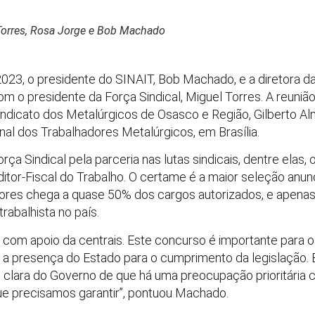
Torres, Rosa Jorge e Bob Machado
 2023, o presidente do SINAIT, Bob Machado, e a diretora 
 o presidente da Força Sindical, Miguel Torres. A reuniã
ndicato dos Metalúrgicos de Osasco e Região, Gilberto Al
l dos Trabalhadores Metalúrgicos, em Brasília.
 Sindical pela parceria nas lutas sindicais, dentre elas, o
tor-Fiscal do Trabalho. O certame é a maior seleção anunc
ores chega a quase 50% dos cargos autorizados, e apenas
rabalhista no país.
com apoio da centrais. Este concurso é importante para o
 a presença do Estado para o cumprimento da legislação
clara do Governo de que há uma preocupação prioritária 
que precisamos garantir”, pontuou Machado.