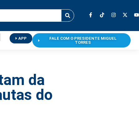
APP
FALE COM O PRESIDENTE MIGUEL
TORRES
atam da
autas do