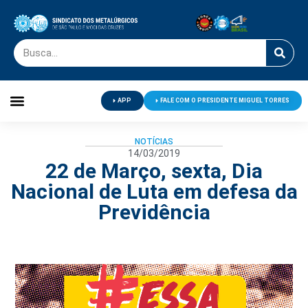
APP
FALE COM O PRESIDENTE MIGUEL TORRES
Palavra do Presidente
Jornal O Metalúrgico
Clube de Campo
Centro de Lazer
NOTÍCIAS
14/03/2019
22 de Março, sexta, Dia
Nacional de Luta em defesa da
Previdência