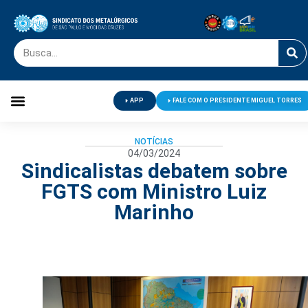
APP
FALE COM O PRESIDENTE MIGUEL TORRES
Palavra do Presidente
Jornal O Metalúrgico
Clube de Campo
Centro de Lazer
NOTÍCIAS
04/03/2024
Sindicalistas debatem sobre
FGTS com Ministro Luiz
Marinho