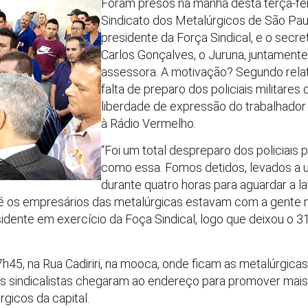
Foram presos na manhã desta terça-feir
Sindicato dos Metalúrgicos de São Paul
presidente da Força Sindical, e o secret
Carlos Gonçalves, o Juruna, juntament
assessora. A motivação? Segundo relatos
falta de preparo dos policiais militare
liberdade de expressão do trabalhador 
à Rádio Vermelho.
“Foi um total despreparo dos policiais 
como essa. Fomos detidos, levados a 
durante quatro horas para aguardar a l
té os empresários das metalúrgicas estavam com a gente na
dente em exercício da Foça Sindical, logo que deixou o 31º 
7h45, na Rua Cadiriri, na mooca, onde ficam as metalúrgicas
, os sindicalistas chegaram ao endereço para promover ma
gicos da capital.