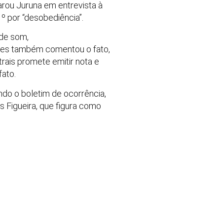
arou Juruna em entrevista à
º por “desobediência”.
 de som,
omes também comentou o fato,
rais promete emitir nota e
fato.
ndo o boletim de ocorrência,
s Figueira, que figura como