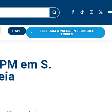
APP
FALE COM O PRESIDENTE MIGUEL
TORRES
a PM em S.
eia