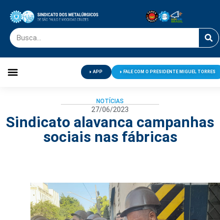
APP
FALE COM O PRESIDENTE MIGUEL TORRES
Palavra do Presidente
Jornal O Metalúrgico
Clube de Campo
Centro de Lazer
NOTÍCIAS
27/06/2023
Sindicato alavanca campanhas
sociais nas fábricas