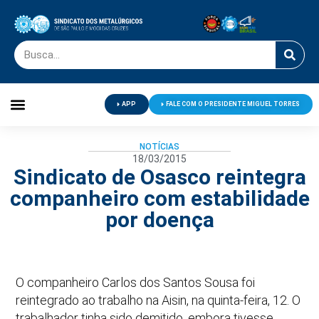
APP
FALE COM O PRESIDENTE MIGUEL TORRES
Palavra do Presidente
Jornal O Metalúrgico
Clube de Campo
Centro de Lazer
NOTÍCIAS
18/03/2015
Sindicato de Osasco reintegra
companheiro com estabilidade
por doença
O companheiro Carlos dos Santos Sousa foi
reintegrado ao trabalho na Aisin, na quinta-feira, 12. O
trabalhador tinha sido demitido, embora tivesse