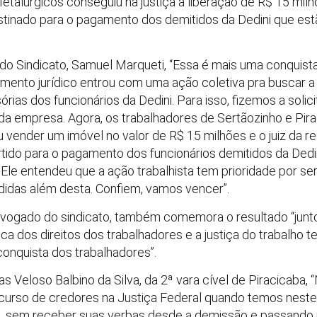
Metalúrgicos conseguiu na justiça a liberação de R$ 15 mi
stinado para o pagamento dos demitidos da Dedini que est
o Sindicato, Samuel Marqueti, “Essa é mais uma conquist
mento jurídico entrou com uma ação coletiva pra buscar a 
ias dos funcionários da Dedini. Para isso, fizemos a solic
da empresa. Agora, os trabalhadores de Sertãozinho e Pira
 vender um imóvel no valor de R$ 15 milhões e o juiz da re
rtido para o pagamento dos funcionários demitidos da Dedi
 Ele entendeu que a ação trabalhista tem prioridade por ser
idas além desta. Confiem, vamos vencer”.
vogado do sindicato, também comemora o resultado “junto 
dos direitos dos trabalhadores e a justiça do trabalho 
conquista dos trabalhadores”.
 Veloso Balbino da Silva, da 2ª vara cível de Piracicaba, 
curso de credores na Justiça Federal quando temos neste f
-se, sem receber suas verbas desde a demissão e passand