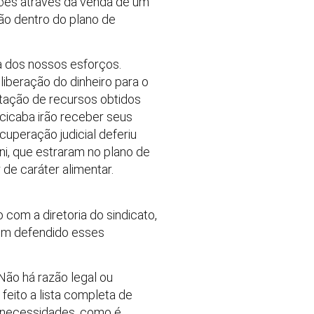
lhões através da venda de um
ão dentro do plano de
a dos nossos esforços.
liberação do dinheiro para o
itação de recursos obtidos
cicaba irão receber seus
cuperação judicial deferiu
ni, que estraram no plano de
 de caráter alimentar.
com a diretoria do sindicato,
tem defendido esses
“Não há razão legal ou
eito a lista completa de
o necessidades, como é