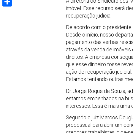
A diretoria do Sindicato dos 
imóvel. Esse recurso será de
Share
recuperação judicial.
De acordo com o presidente d
Desde o início, nosso departa
pagamento das verbas rescisór
através da venda de imóveis 
direitos. A empresa conseguiu
que esse dinheiro fosse reve
ação de recuperação judicial.
Estamos tentando outras med
Dr. Jorge Roque de Souza, ad
estamos empenhados na busca 
interesses. Essa é mais uma 
Segundo o juiz Marcos Douglas
processual para abrir um con
credores trabalhistas, diga