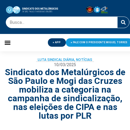
APP
FALE COM O PRESIDENTE MIGUEL TORRES
Palavra do Presidente
Jornal O Metalúrgico
Clube de Campo
Centro de Lazer
LUTA SINDICAL DIÁRIA
,
NOTÍCIAS
10/03/2025
Sindicato dos Metalúrgicos de
São Paulo e Mogi das Cruzes
mobiliza a categoria na
campanha de sindicalização,
nas eleições de CIPA e nas
lutas por PLR