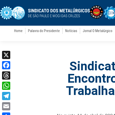
Home
Palavra do Presidente
Notícias
Jornal O Metalúrgico
Sindica
X
Facebook
Encontr
Threads
Trabalha
WhatsApp
Telegram
Email