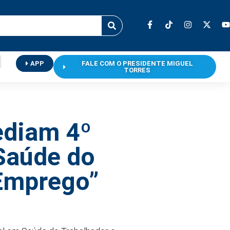
APP
FALE COM O PRESIDENTE MIGUEL
TORRES
ediam 4º
Saúde do
 Emprego”