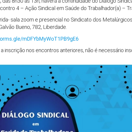
4, das 8h30 às 13h, haverá a continuidade do Diálogo Sind
ncontro 4 – Ação Sindical em Saúde do Trabalhador(a) – T
rida- sala zoom e presencial no Sindicato dos Metalúrgico
 Galvão Bueno, 782, Liberdade.
/forms.gle/mDFYbMyWoT1PB9gE6
 a inscrição nos encontros anteriores, não é necessário i