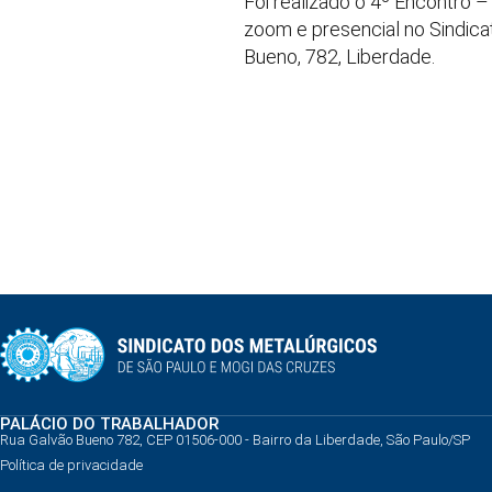
Foi realizado o 4º Encontro 
zoom e presencial no Sindica
Bueno, 782, Liberdade.
PALÁCIO DO TRABALHADOR
Rua Galvão Bueno 782, CEP 01506-000 - Bairro da Liberdade, São Paulo/SP
Política de privacidade