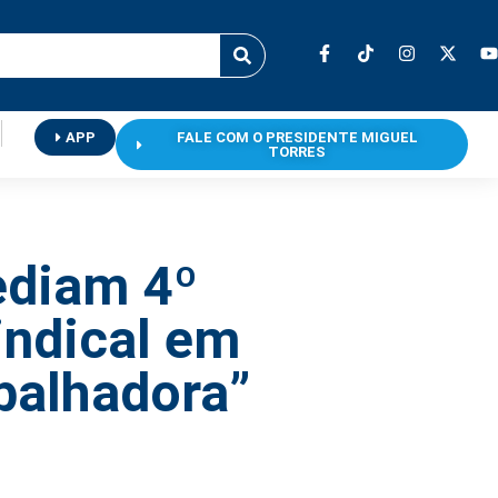
APP
FALE COM O PRESIDENTE MIGUEL
TORRES
ediam 4º
indical em
balhadora”