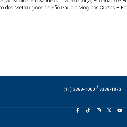
– Ação Sindical em Saúde do Trabalhador(a) – Trabalho e Em
to dos Metalúrgicos de São Paulo e Mogi das Cruzes – For
/
(11) 3388-1000
3388-1073