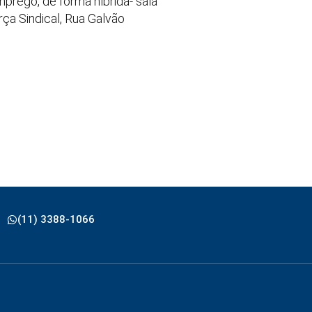
prego, de forma híbrida- sala
ça Sindical, Rua Galvão
(11) 3388-1066