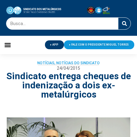
APP
FALE COM O PRESIDENTE MIGUEL TORRES
Palavra do Presidente
Jornal O Metalúrgico
Clube de Campo
Centro de Lazer
NOTÍCIAS
,
NOTÍCIAS DO SINDICATO
24/04/2015
Sindicato entrega cheques de
indenização a dois ex-
metalúrgicos