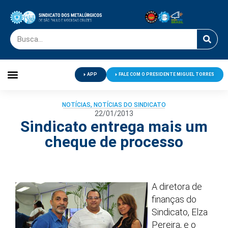
APP
FALE COM O PRESIDENTE MIGUEL TORRES
Palavra do Presidente
Jornal O Metalúrgico
Clube de Campo
Centro de Lazer
NOTÍCIAS
,
NOTÍCIAS DO SINDICATO
22/01/2013
Sindicato entrega mais um
cheque de processo
A diretora de
finanças do
Sindicato, Elza
Pereira, e o