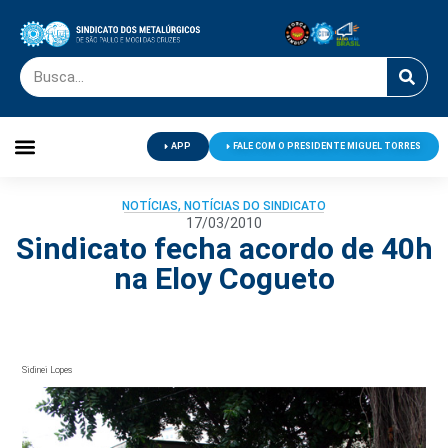
APP
FALE COM O PRESIDENTE MIGUEL TORRES
Palavra do Presidente
Jornal O Metalúrgico
Clube de Campo
Centro de Lazer
NOTÍCIAS
,
NOTÍCIAS DO SINDICATO
17/03/2010
Sindicato fecha acordo de 40h
na Eloy Cogueto
Sidinei Lopes