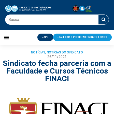
APP
FALE COM O PRESIDENTE MIGUEL TORRES
Palavra do Presidente
Jornal O Metalúrgico
Clube de Campo
Centro de Lazer
NOTÍCIAS
,
NOTÍCIAS DO SINDICATO
26/11/2021
Sindicato fecha parceria com a
Faculdade e Cursos Técnicos
FINACI