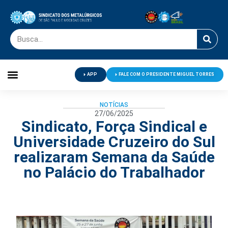
APP
FALE COM O PRESIDENTE MIGUEL TORRES
Palavra do Presidente
Jornal O Metalúrgico
Clube de Campo
Centro de Lazer
NOTÍCIAS
27/06/2025
Sindicato, Força Sindical e
Universidade Cruzeiro do Sul
realizaram Semana da Saúde
no Palácio do Trabalhador