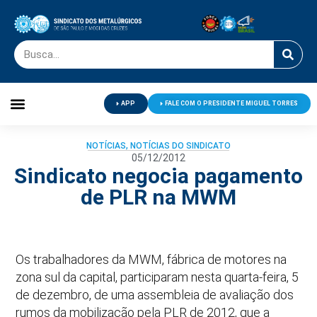
APP
FALE COM O PRESIDENTE MIGUEL TORRES
Palavra do Presidente
Jornal O Metalúrgico
Clube de Campo
Centro de Lazer
NOTÍCIAS
,
NOTÍCIAS DO SINDICATO
05/12/2012
Sindicato negocia pagamento
de PLR na MWM
Os trabalhadores da MWM, fábrica de motores na
zona sul da capital, participaram nesta quarta-feira, 5
de dezembro, de uma assembleia de avaliação dos
rumos da mobilização pela PLR de 2012, que a