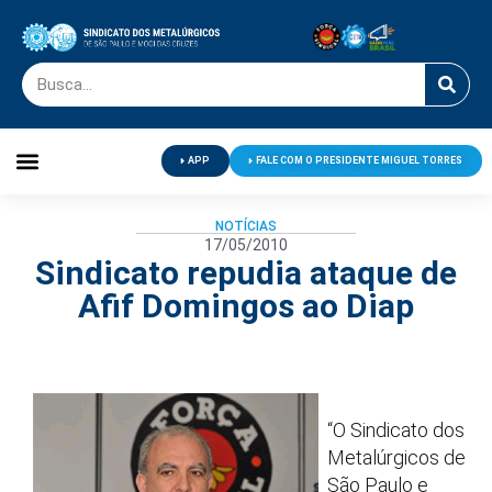
APP
FALE COM O PRESIDENTE MIGUEL TORRES
Palavra do Presidente
Jornal O Metalúrgico
Clube de Campo
Centro de Lazer
NOTÍCIAS
17/05/2010
Sindicato repudia ataque de
Afif Domingos ao Diap
“O Sindicato dos
Metalúrgicos de
São Paulo e