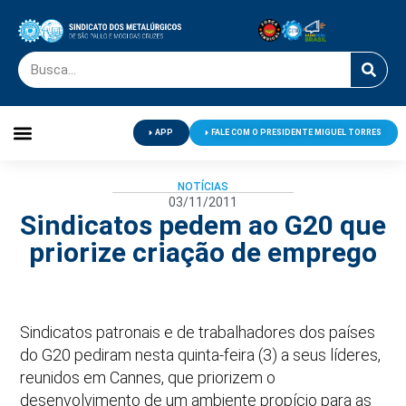
APP
FALE COM O PRESIDENTE MIGUEL TORRES
Palavra do Presidente
Jornal O Metalúrgico
Clube de Campo
Centro de Lazer
NOTÍCIAS
03/11/2011
Sindicatos pedem ao G20 que
priorize criação de emprego
Sindicatos patronais e de trabalhadores dos países
do G20 pediram nesta quinta-feira (3) a seus líderes,
reunidos em Cannes, que priorizem o
desenvolvimento de um ambiente propício para as