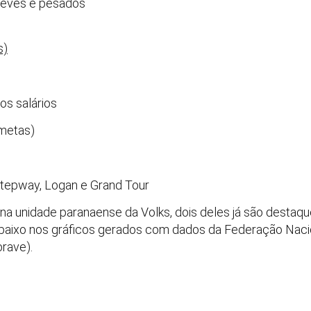
 leves e pesados
s)
os salários
metas)
Stepway, Logan e Grand Tour
 na unidade paranaense da Volks, dois deles já são dest
baixo nos gráficos gerados com dados da Federação Nacio
rave).