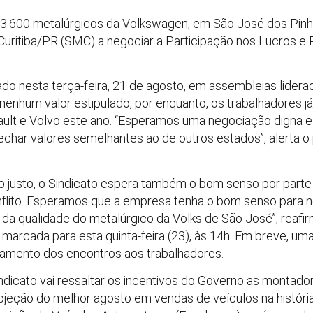
3.600 metalúrgicos da Volkswagen, em São José dos Pinhai
uritiba/PR (SMC) a negociar a Participação nos Lucros e 
o nesta terça-feira, 21 de agosto, em assembleias lidera
 nenhum valor estipulado, por enquanto, os trabalhadores j
nault e Volvo este ano. “Esperamos uma negociação digna 
char valores semelhantes ao de outros estados”, alerta o
o justo, o Sindicato espera também o bom senso por parte
flito. Esperamos que a empresa tenha o bom senso para ne
a da qualidade do metalúrgico da Volks de São José”, reafir
 marcada para esta quinta-feira (23), às 14h.
Em breve, uma
damento dos encontros aos trabalhadores.
dicato vai ressaltar os incentivos do Governo as montador
rojeção do melhor agosto em vendas de veículos na históri