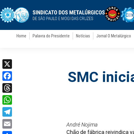
Home
Palavra do Presidente
Notícias
Jornal O Metalúrgico
SMC inici
X
Facebook
Threads
WhatsApp
Telegram
André Nojima
Chão de fábrica reivindica 
Email