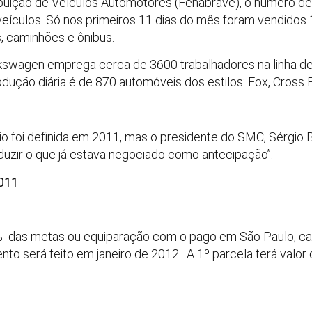
ibuição de Veículos Automotores (Fenabrave), o número 
veículos. Só nos primeiros 11 dias do mês foram vendidos 
, caminhões e ônibus.
kswagen emprega cerca de 3600 trabalhadores na linha de
odução diária é de 870 automóveis dos estilos: Fox, Cross 
io foi definida em 2011, mas o presidente do SMC, Sérgio B
eduzir o que já estava negociado como antecipação”.
2011
% das metas ou equiparação com o pago em São Paulo, cas
o será feito em janeiro de 2012. A 1º parcela terá valor d