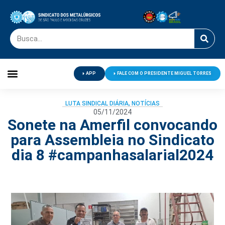
APP
FALE COM O PRESIDENTE MIGUEL TORRES
Palavra do Presidente
Jornal O Metalúrgico
Clube de Campo
Centro de Lazer
LUTA SINDICAL DIÁRIA
,
NOTÍCIAS
05/11/2024
Sonete na Amerfil convocando
para Assembleia no Sindicato
dia 8 #campanhasalarial2024