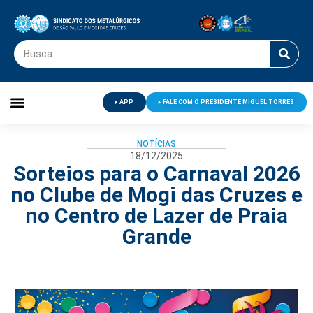
APP
FALE COM O PRESIDENTE MIGUEL TORRES
Palavra do Presidente
Jornal O Metalúrgico
Clube de Campo
Centro de Lazer
NOTÍCIAS
18/12/2025
Sorteios para o Carnaval 2026
no Clube de Mogi das Cruzes e
no Centro de Lazer de Praia
Grande