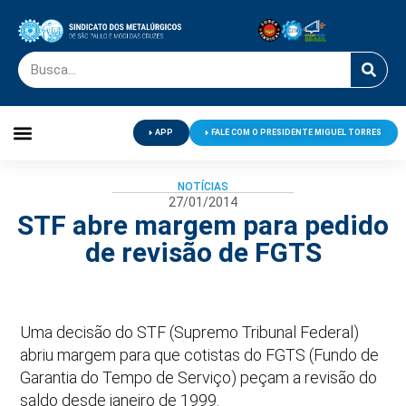
APP
FALE COM O PRESIDENTE MIGUEL TORRES
Palavra do Presidente
Jornal O Metalúrgico
Clube de Campo
Centro de Lazer
NOTÍCIAS
27/01/2014
STF abre margem para pedido
de revisão de FGTS
Uma decisão do STF (Supremo Tribunal Federal)
abriu margem para que cotistas do FGTS (Fundo de
Garantia do Tempo de Serviço) peçam a revisão do
saldo desde janeiro de 1999.