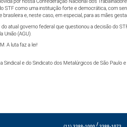
 movida por nossa Confederação Nacional dos Trabalhadore
o STF como uma instituição forte e democrática, com sensi
e brasileira e, neste caso, em especial, para as mães gestan
o atual governo federal que questionou a decisão do ST
a União (AGU).
A luta faz a lei!
 Sindical e do Sindicato dos Metalúrgicos de São Paulo 
/
(11) 3388-1000
3388-1073