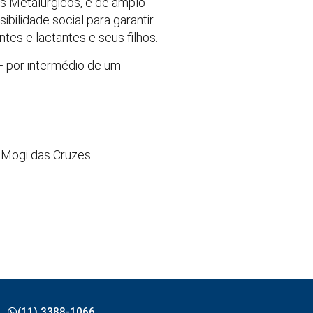
s Metalúrgicos, é de amplo
bilidade social para garantir
tes e lactantes e seus filhos.
F por intermédio de um
e Mogi das Cruzes
(11) 3388-1066