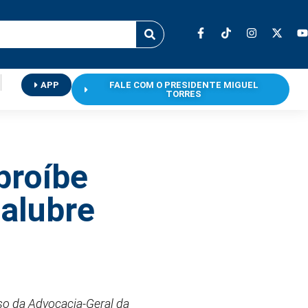
APP
FALE COM O PRESIDENTE MIGUEL
TORRES
proíbe
salubre
so da Advocacia-Geral da