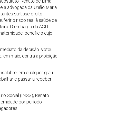
substituto, Renato de Lima
 e a advogada da União Maria
antes surtisse efeito
erir o risco real à saúde de
eleiro. O embargo da AGU
aternidade, benefício cujo
imediato da decisão. Votou
o, em maio, contra a proibição
nsalubre, em qualquer grau.
rabalhar e passar a receber
uro Social (INSS), Renato
ternidade por período
regadores.