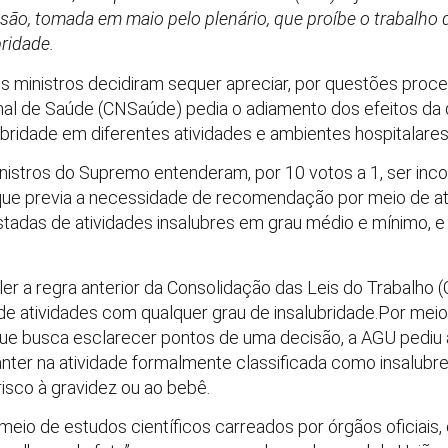
são, tomada em maio pelo plenário, que proíbe o trabalho 
ridade.
ministros decidiram sequer apreciar, por questões proc
l de Saúde (CNSaúde) pedia o adiamento dos efeitos da 
lubridade em diferentes atividades e ambientes hospitalares
nistros do Supremo entenderam, por 10 votos a 1, ser inco
 que previa a necessidade de recomendação por meio de a
adas de atividades insalubres em grau médio e mínimo, e
aler a regra anterior da Consolidação das Leis do Trabalho (
de atividades com qualquer grau de insalubridade.Por me
 que busca esclarecer pontos de uma decisão, a AGU pediu
anter na atividade formalmente classificada como insalu
risco à gravidez ou ao bebê.
 meio de estudos científicos carreados por órgãos oficiai