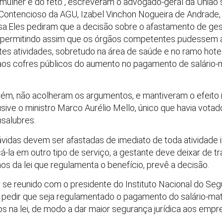
 mulher e do feto”, escreveram o advogado-geral da União 
e Contencioso da AGU, Izabel Vinchon Nogueira de Andrade,
.Eles pediram que a decisão sobre o afastamento de gest
 permitindo assim que os órgãos competentes pudessem auf
tes atividades, sobretudo na área de saúde e no ramo hot
os cofres públicos do aumento no pagamento de salário-m
ém, não acolheram os argumentos, e mantiveram o efeito 
usive o ministro Marco Aurélio Mello, único que havia votad
nsalubres.
idas devem ser afastadas de imediato de toda atividade i
á-la em outro tipo de serviço, a gestante deve deixar de t
os da lei que regulamenta o benefício, prevê a decisão.
 se reunido com o presidente do Instituto Nacional do Seg
ara pedir que seja regulamentado o pagamento do salário-ma
os na lei, de modo a dar maior segurança jurídica aos emp