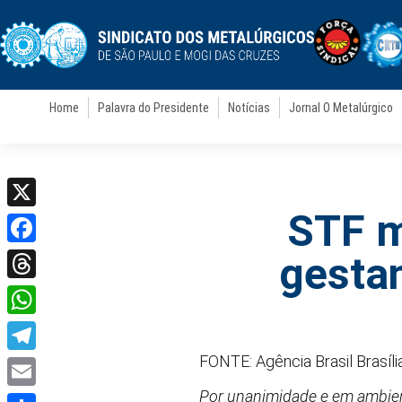
Home
Palavra do Presidente
Notícias
Jornal O Metalúrgico
STF m
X
Facebook
gestan
Threads
WhatsApp
FONTE: Agência Brasil Brasíli
Telegram
Por unanimidade e em ambient
Email