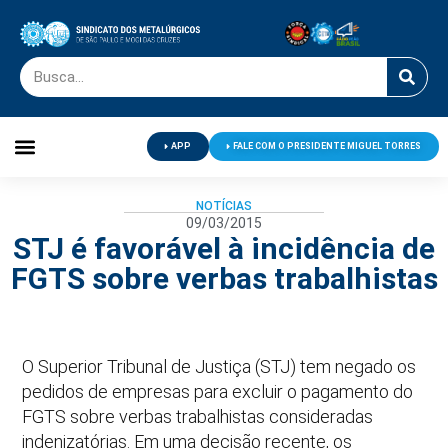
APP
FALE COM O PRESIDENTE MIGUEL TORRES
Palavra do Presidente
Jornal O Metalúrgico
Clube de Campo
Centro de Lazer
NOTÍCIAS
09/03/2015
STJ é favorável à incidência de
FGTS sobre verbas trabalhistas
O Superior Tribunal de Justiça (STJ) tem negado os
pedidos de empresas para excluir o pagamento do
FGTS sobre verbas trabalhistas consideradas
indenizatórias. Em uma decisão recente, os