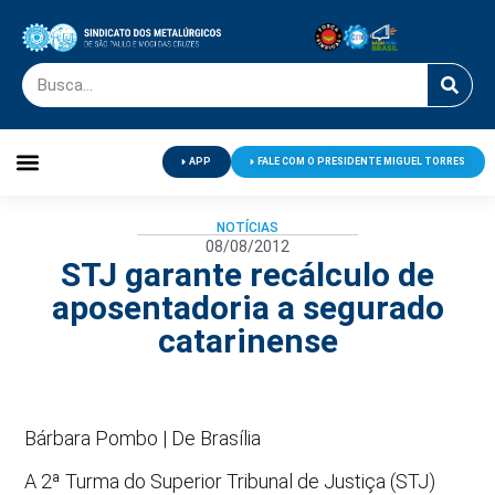
APP
FALE COM O PRESIDENTE MIGUEL TORRES
Palavra do Presidente
Jornal O Metalúrgico
Clube de Campo
Centro de Lazer
NOTÍCIAS
08/08/2012
STJ garante recálculo de
aposentadoria a segurado
catarinense
Bárbara Pombo | De Brasília
A 2ª Turma do Superior Tribunal de Justiça (STJ)