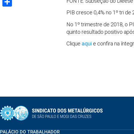
FONTE: Subseção do Dieese d
Share
PIB cresce 0,4% no 1º tri de 
No 1º trimestre de 2018, o PI
quinto resultado positivo ap
Clique
aqui
e confira na ínte
PALÁCIO DO TRABALHADOR