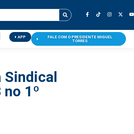
APP
FALE COM O PRESIDENTE MIGUEL
TORRES
 Sindical
 no 1º