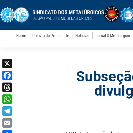
Home
Palavra do Presidente
Notícias
Jornal O Metalúrgico
Subseção
X
Facebook
divul
Threads
WhatsApp
Telegram
Email