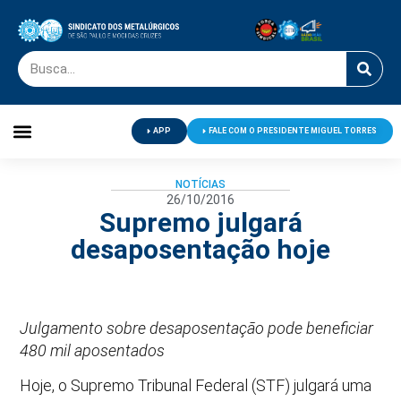
APP
FALE COM O PRESIDENTE MIGUEL TORRES
Palavra do Presidente
Jornal O Metalúrgico
Clube de Campo
Centro de Lazer
NOTÍCIAS
26/10/2016
Supremo julgará
desaposentação hoje
Julgamento sobre desaposentação pode beneficiar
480 mil aposentados
Hoje, o Supremo Tribunal Federal (STF) julgará uma