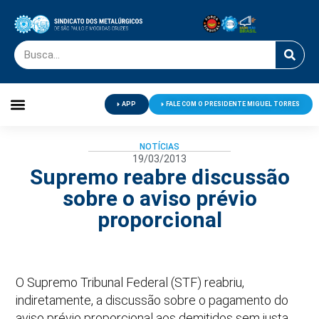
APP
FALE COM O PRESIDENTE MIGUEL TORRES
Palavra do Presidente
Jornal O Metalúrgico
Clube de Campo
Centro de Lazer
NOTÍCIAS
19/03/2013
Supremo reabre discussão
sobre o aviso prévio
proporcional
O Supremo Tribunal Federal (STF) reabriu,
indiretamente, a discussão sobre o pagamento do
aviso prévio proporcional aos demitidos sem justa