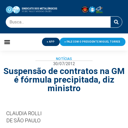
APP
FALE COM O PRESIDENTE MIGUEL TORRES
Palavra do Presidente
Jornal O Metalúrgico
Clube de Campo
Centro de Lazer
NOTÍCIAS
30/07/2012
Suspensão de contratos na GM
é fórmula precipitada, diz
ministro
CLAUDIA ROLLI
DE SÃO PAULO