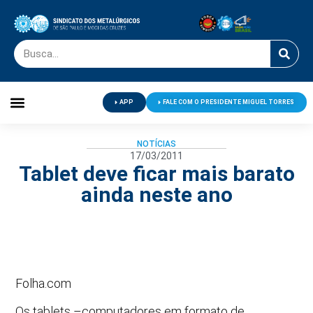
APP
FALE COM O PRESIDENTE MIGUEL TORRES
Palavra do Presidente
Jornal O Metalúrgico
Clube de Campo
Centro de Lazer
NOTÍCIAS
17/03/2011
Tablet deve ficar mais barato
ainda neste ano
Folha.com
Os tablets –computadores em formato de