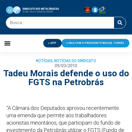
APP
FALE COM O PRESIDENTE MIGUEL TORRES
Palavra do Presidente
Jornal O Metalúrgico
Clube de Campo
Centro de Lazer
NOTÍCIAS
,
NOTÍCIAS DO SINDICATO
09/03/2010
Tadeu Morais defende o uso do
FGTS na Petrobrás
“A Câmara dos Deputados aprovou recentemente
uma emenda que permite aos trabalhadores
acionistas minoritários, que participam do fundo de
investimento da Petrobrás utilizar o FGTS (Fundo de