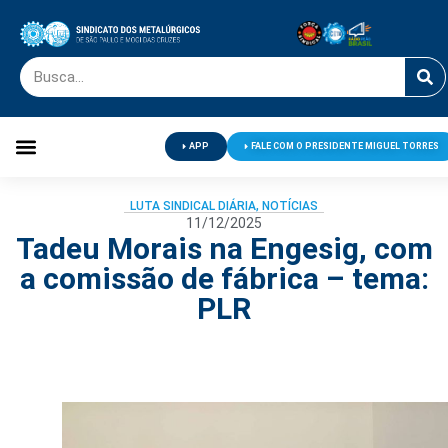
APP
FALE COM O PRESIDENTE MIGUEL TORRES
Palavra do Presidente
Jornal O Metalúrgico
Clube de Campo
Centro de Lazer
LUTA SINDICAL DIÁRIA
,
NOTÍCIAS
11/12/2025
Tadeu Morais na Engesig, com
a comissão de fábrica – tema:
PLR