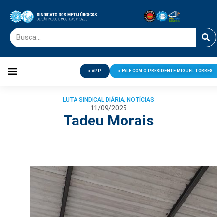
APP
FALE COM O PRESIDENTE MIGUEL TORRES
Palavra do Presidente
Jornal O Metalúrgico
Clube de Campo
Centro de Lazer
LUTA SINDICAL DIÁRIA
,
NOTÍCIAS
11/09/2025
Tadeu Morais