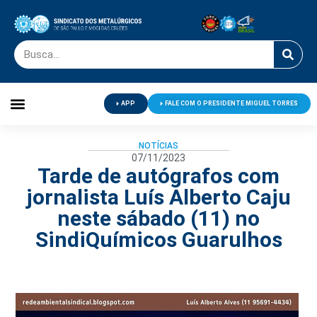
APP
FALE COM O PRESIDENTE MIGUEL TORRES
Palavra do Presidente
Jornal O Metalúrgico
Clube de Campo
Centro de Lazer
NOTÍCIAS
07/11/2023
Tarde de autógrafos com
jornalista Luís Alberto Caju
neste sábado (11) no
SindiQuímicos Guarulhos